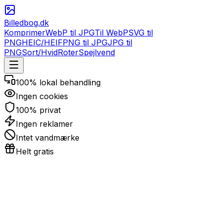
Billedbog.dk
Komprimer
WebP til JPG
Til WebP
SVG til
PNG
HEIC/HEIF
PNG til JPG
JPG til
PNG
Sort/Hvid
Roter
Spejlvend
100% lokal behandling
Ingen cookies
100% privat
Ingen reklamer
Intet vandmærke
Helt gratis