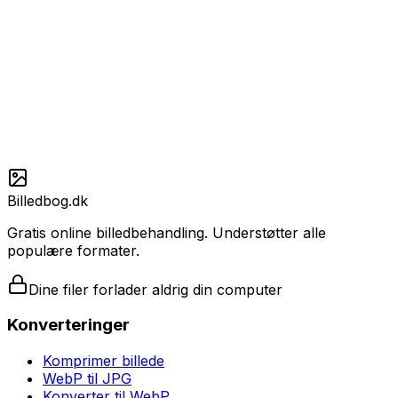
WebP er et fantastisk billedformat udviklet af Google,
der gør hjemmesider hurtigere. Men når du downloader
billedet til din computer for at bruge det i et dokument
eller sende det i en e-mail, opstår problemerne ofte.
Vores gratis værktøj hjælper dig med at gøre disse filer
brugbare igen. Ved at lave dem om til JPG (som alle
computere forstår), sikrer du, at modtageren altid kan
se dit billede.
Billedbog.dk
Gratis online billedbehandling. Understøtter alle
populære formater.
Dine filer forlader aldrig din computer
Konverteringer
Komprimer billede
WebP til JPG
Konverter til WebP