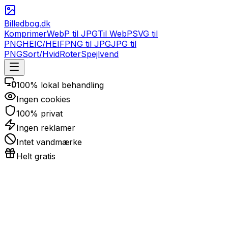
Billedbog.dk
Komprimer
WebP til JPG
Til WebP
SVG til
PNG
HEIC/HEIF
PNG til JPG
JPG til
PNG
Sort/Hvid
Roter
Spejlvend
100% lokal behandling
Ingen cookies
100% privat
Ingen reklamer
Intet vandmærke
Helt gratis