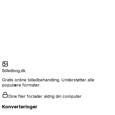
1
Hvordan roterer jeg et billede?
2
Kan jeg rotere et billede 90 grader?
3
Kan jeg rotere billeder på mobilen?
4
Hvorfor vender mit billede forkert?
Billedbog.dk
Gratis online billedbehandling. Understøtter alle
populære formater.
Dine filer forlader aldrig din computer
Konverteringer